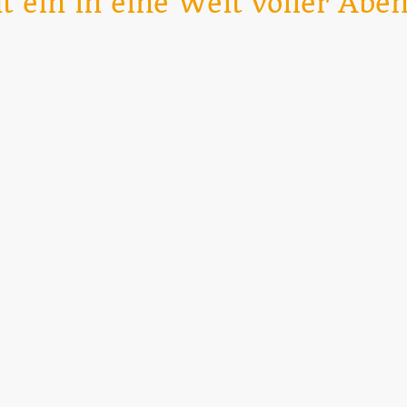
t ein in eine Welt voller Aben
deckt das Pen-and-Paper-Rollenspiel in der Welt des Jahres 1
en ins Hochmittelalter und erlebt spannende Abenteuer. Ein um
uch durch Charaktererschaffung und -entwicklung. Werdet zum